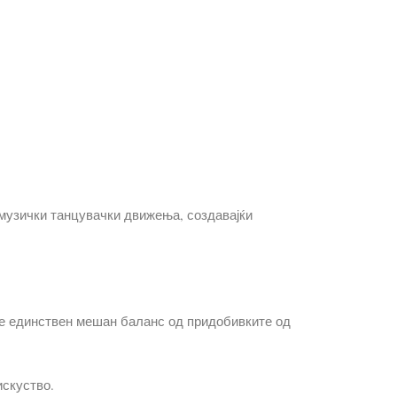
 музички танцувачки движења, создавајќи
гне единствен мешан баланс од придобивките од
искуство.