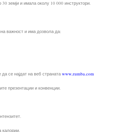
30 земји и имала околу 10 000 инструктори.
лна важност и има дозвола да:
 да се најдат на веб страната
www.zumba.com
ите презентации и конвенции.
интензитет.
а калории.