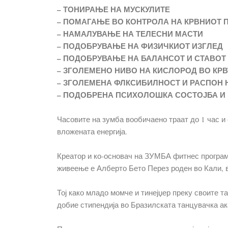
– ТОНИРАЊЕ НА МУСКУЛИТЕ
– ПОМАГАЊЕ ВО КОНТРОЛА НА КРВНИОТ 
– НАМАЛУВАЊЕ НА ТЕЛЕСНИ МАСТИ
– ПОДОБРУВАЊЕ НА ФИЗИЧКИОТ ИЗГЛЕД
– ПОДОБРУВАЊЕ НА БАЛАНСОТ И СТАВОТ
– ЗГОЛЕМЕНО НИВО НА КИСЛОРОД ВО КРВ
– ЗГОЛЕМЕНА ФЛКСИБИЛНОСТ И РАСПОН
– ПОДОБРЕНА ПСИХОЛОШКА СОСТОЈБА И
Часовите на зумба вообичаено траат до 1 час и
вложената енергија.
Креатор и ко-основач на ЗУМБА фитнес програмат
живеење е Алберто Бето Перез роден во Кали, в
Тој како младо момче и тинејџер преку своите т
добие стипендија во Бразилската танцувачка ак