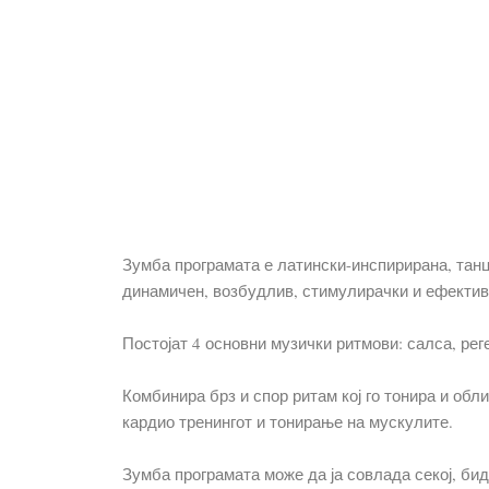
Зумба програмата е латински-инспирирана, тан
динамичен, возбудлив, стимулирачки и ефектив
Постојат 4 основни музички ритмови: салса, рег
Комбинира брз и спор ритам кој го тонира и об
кардио тренингот и тонирање на мускулите.
Зумба програмата може да ја совлада секој, бид