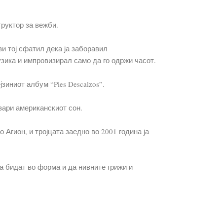
руктор за вежби.
и тој сфатил дека ја заборавил
узика и импровизирал само да го одржи часот.
зиниот албум “Pies Descalzos”.
твари американскиот сон.
Агион, и тројцата заедно во 2001 година ја
да бидат во форма и да нивните грижи и