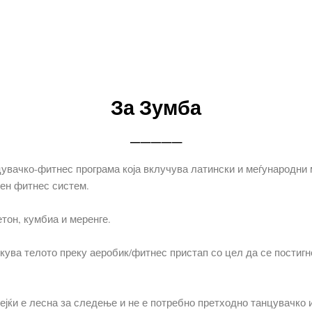
За Зумба
_____
цувачко-фитнес програма која вклучува латински и меѓународни
ен фитнес систем.
етон, кумбиа и меренге.
ликува телото преку аеробик/фитнес пристап со цел да се пости
ејќи е лесна за следење и не е потребно претходно танцувачко 