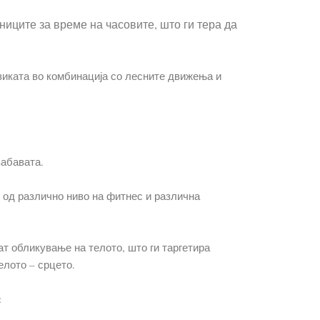
иците за време на часовите, што ги тера да
зиката во комбинација со лесните движења и
забавата.
е од различно ниво на фитнес и различна
ат обликување на телото, што ги таргетира
елото – срцето.
: