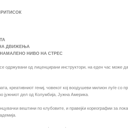
ПРИТИСОК
ТА
 НА ДВИЖЕЊА
 НАМАЛЕНО НИВО НА СТРЕС
 се одржувани од лиценцирани инструктори, на еден час може да 
а, креативниот гениј, човекот кој воодушеви милион луѓе со пр
о јужниот дел од Колумбија, Јужна Америка.
анцувачки вештини по клубовите, и правејќи кореографии за лок
адемија.