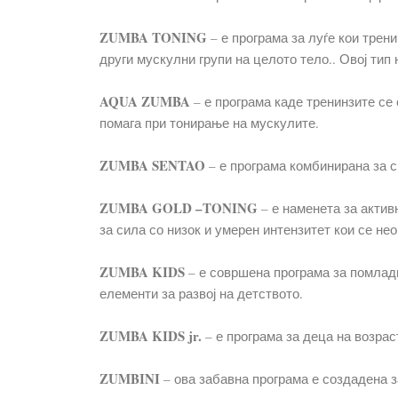
ZUMBA TONING
– е програма за луѓе кои трен
други мускулни групи на целото тело.. Овој тип 
AQUA ZUMBA
– е програма каде тренинзите се
помага при тонирање на мускулите.
ZUMBA SENTAO
– е програма комбинирана за с
ZUMBA GOLD –TONING
– е наменета за актив
за сила со низок и умерен интензитет кои се н
ZUMBA KIDS
– е совршена програма за помлади
елементи за развој на детството.
ZUMBA KIDS jr.
– е програма за деца на возрас
ZUMBINI
– ова забавна програма е создадена з