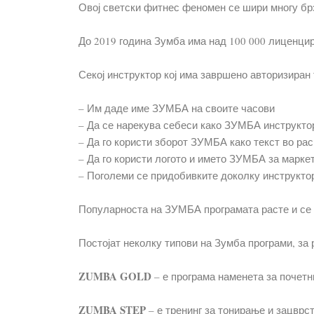
Овој светски фитнес феномен се шири многу брз
До 2019 година Зумба има над 100 000 лиценцир
Секој инструктор кој има завршено авторизиран 
– Им даде име ЗУМБА на своите часови
– Да се нарекува себеси како ЗУМБА инструкто
– Да го користи зборот ЗУМБА како текст во ра
– Да го користи логото и името ЗУМБА за марке
– Поголеми се придобивките доколку инструкторо
Популарноста на ЗУМБА програмата расте и се 
Постојат неколку типови на Зумба програми, за 
ZUMBA GOLD
– е програма наменета за почетн
ZUMBA STEP
– е тренинг за тонирање и зацврс