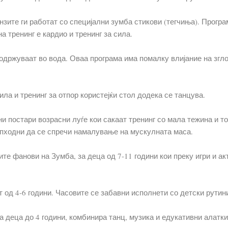
инзите ги работат со специјални зумба стикови (тегчиња). Прогр
на тренинг е кардио и тренинг за сила.
 одржуваат во вода. Оваа програма има помалку влијание на згл
ила и тренинг за отпор користејќи стол додека се танцува.
ни постари возрасни луѓе кои сакаат тренинг со мала тежина и т
еопходни да се спречи намалување на мускулната маса.
те фанови на Зумба, за деца од 7-11 години кои преку игри и ак
т од 4-6 години. Часовите се забавни исполнети со детски рутин
а деца до 4 години, комбинира танц, музика и едукативни алатки