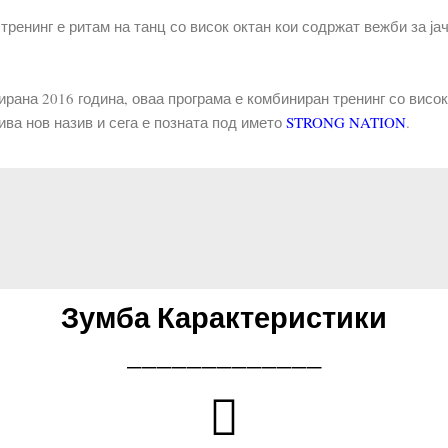
тренинг е ритам на танц со висок октан кои содржат вежби за ј
ирана 2016 година, оваа програма е комбиниран тренинг со висо
ива нов назив и сега е позната под името
STRONG NATION
.
Зумба Карактеристики
_____________