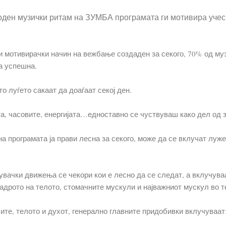
ден музички ритам на ЗУМБА програмата ги мотивира учесн
и мотивирачки начин на вежбање создаден за секого, 70% од му
а успешна.
о луѓето сакаат да доаѓаат секој ден.
а, часовите, енергијата…едноставно се чуствуваш како дел од 
а програмата ја прави лесна за секого, може да се вклучат луж
увачки движења се чекори кои е лесно да се следат, а вклучува
 јадрото на телото, стомачните мускули и најважниот мускул во т
те, телото и духот, генерално главните придобивки вклучуваат