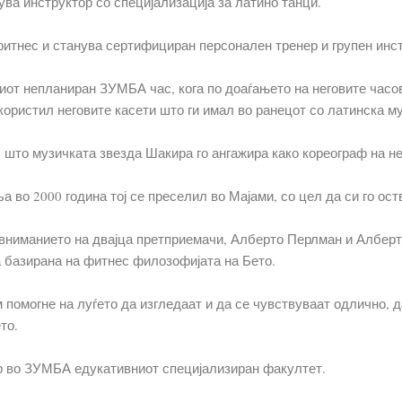
ува инструктор со специјализација за латино танци.
итнес и станува сертифициран персонален тренер и групен инст
виот непланиран ЗУМБА час, кога по доаѓањето на неговите часов
користил неговите касети што ги имал во ранецот со латинска м
, што музичката звезда Шакира го ангажира како кореограф на неј
 во 2000 година тој се преселил во Мајами, со цел да си го ос
вниманието на двајца претприемачи, Алберто Перлман и Алберто 
 базирана на фитнес филозофијата на Бето.
м помогне на луѓето да изгледаат и да се чувствуваат одлично, 
то.
ор во ЗУМБА едукативниот специјализиран факултет.