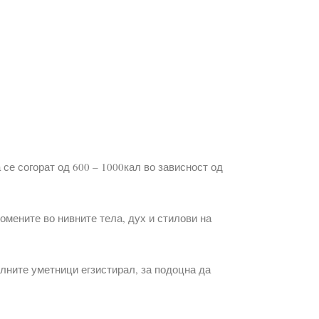
се согорат од 600 – 1000кал во зависност од
омените во нивните тела, дух и стилови на
алните уметници егзистирал, за подоцна да