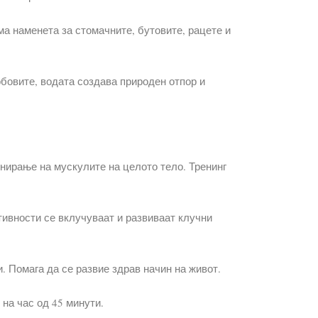
ама наменета за стомачните, бутовите, рацете и
обовите, водата создава природен отпор и
онирање на мускулите на целото тело. Тренинг
тивности се вклучуваат и развиваат клучни
и. Помага да се развие здрав начин на живот.
 на час од 45 минути.