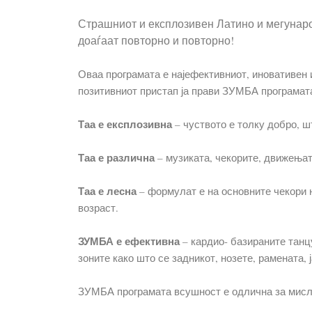
Страшниот и експлозивен Латино и мегунаро
доаѓаат повторно и повторно!
Оваа програмата е најефективниот, иновативен 
позитивниот пристап ја прави ЗУМБА програмат
Таа е експлозивна
– чуството е толку добро, шт
Таа е различна
– музиката, чекорите, движењат
Таа е лесна
– формулат е на основните чекори н
возраст.
ЗУМБА е ефективна
– кардио- базираните танц
зоните како што се задникот, нозете, рамената,
ЗУМБА програмата всушност е одлична за мисли