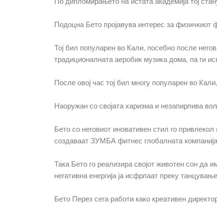
По дипломирањето на истата академија тој стан
Подоцна Бето пројавува интерес за физичкиот ф
Тој бил популарен во Кали, посебно после него
традиционалната аеробик музика дома, па ги ис
После овој час тој бил многу популарен во Кали
Наоружан со својата харизма и незапирлива воља
Бето со неговиот иновативен стил го привлекол 
создаваат ЗУМБА фитнес глобалната компанија
Така Бето го реализира својот животен сон да и
негативна енергија ја исфрлаат преку танцување
Бето Перез сега работи како креативен директ