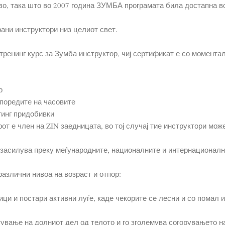
о, така што во 2007 година ЗУМБА програмата била достапна во 
ани инструктори низ целиот свет.
тренинг курс за Зумба инструктор, чиј сертификат е со момента
р
споредите на часовите
тинг придобивки
т е член на ZIN заедницата, во тој случај тие инструктори може
засилува преку меѓународните, националните и интернационалн
различни нивоа на возраст и отпор:
ици и постари активни луѓе, каде чекорите се лесни и со помал 
тување на долниот дел од телото и го зголемува согорувањето н